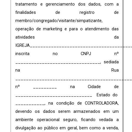
tratamento e gerenciamento dos dados, com a
finalidades de registro de
membro/congregado/visitante/simpatizante,
operação de marketing e para o atendimento das
atividades da
IGREJA______________________________________
inscrita no CNPJ nº
________________________________, sediada
na Rua
____________________________________________
nº _________ na Cidade de
_____________________________ Estado do
___________, na condição de CONTROLADORA,
devendo os dados serem
armazenados em um
ambiente operacional seguro, ficando vedada a
divulgação ao público em geral, bem como a venda,